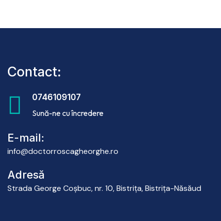
Contact:
0746109107
Sună-ne cu încredere
E-mail:
info@doctorroscagheorghe.ro
Adresă
Strada George Coşbuc, nr. 10, Bistriţa, Bistriţa-Năsăud