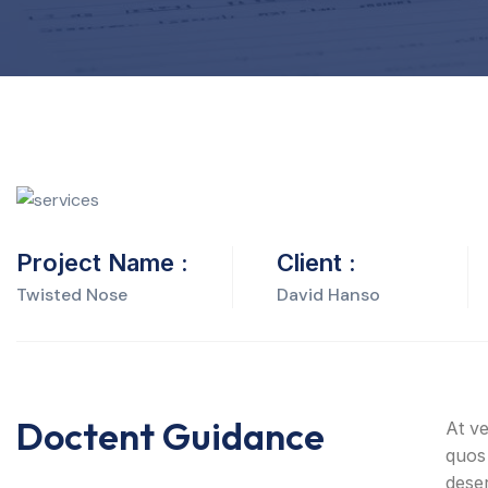
Project Name :
Client :
Twisted Nose
David Hanso
Doctent Guidance
At ve
quos 
deser