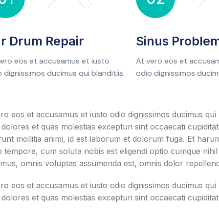
r Drum Repair
Sinus Proble
vero eos et accusamus et iusto
At vero eos et accusam
 dignissimos ducimus qui blanditiis.
odio dignissimos ducimu
ro eos et accusamus et iusto odio dignissimos ducimus qui b
dolores et quas molestias excepturi sint occaecati cupiditate
unt mollitia animi, id est laborum et dolorum fuga. Et harum
o tempore, cum soluta nobis est eligendi optio cumque nihi
imus, omnis voluptas assumenda est, omnis dolor repellen
ro eos et accusamus et iusto odio dignissimos ducimus qui b
dolores et quas molestias excepturi sint occaecati cupidita