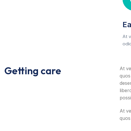
Ea
At 
odio
Getting care
At ve
quos 
deser
liber
poss
At ve
quos 