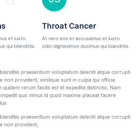
ms
Throat Cancer
us et iusto
At vero eos et accusamus et iusto
s qui blanditiis.
odio dignissimos ducimus qui blanditiis.
landitiis praesentium voluptatum deleniti atque corrupti
 non provident, similique sunt in culpa qui officia
 quidem rerum facilis est et expedita distinctio. Nam
l impedit quo minus id quod maxime placeat facere
dus
landitiis praesentium voluptatum deleniti atque corrupti
te non provident,