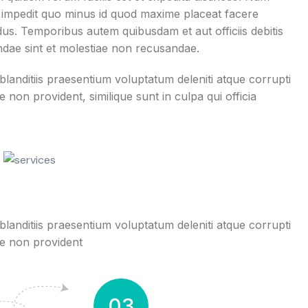
l impedit quo minus id quod maxime placeat facere
s. Temporibus autem quibusdam et aut officiis debitis
ndae sint et molestiae non recusandae.
landitiis praesentium voluptatum deleniti atque corrupti
 non provident, similique sunt in culpa qui officia
landitiis praesentium voluptatum deleniti atque corrupti
te non provident
03