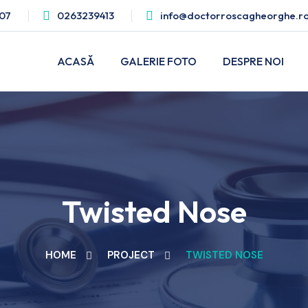
07
0263239413
info@doctorroscagheorghe.r
ACASĂ
GALERIE FOTO
DESPRE NOI
Twisted Nose
HOME
PROJECT
TWISTED NOSE