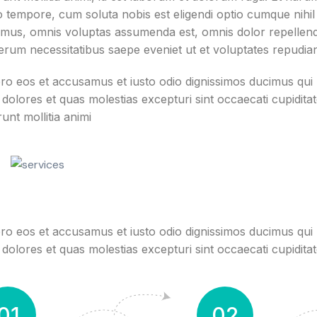
o tempore, cum soluta nobis est eligendi optio cumque nihi
imus, omnis voluptas assumenda est, omnis dolor repellendu
erum necessitatibus saepe eveniet ut et voluptates repudia
ro eos et accusamus et iusto odio dignissimos ducimus qui b
dolores et quas molestias excepturi sint occaecati cupiditate
unt mollitia animi
ro eos et accusamus et iusto odio dignissimos ducimus qui b
dolores et quas molestias excepturi sint occaecati cupidita
01
02