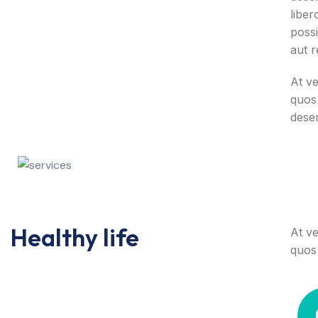
liber
poss
aut r
At ve
quos 
deser
Healthy life
At ve
quos 