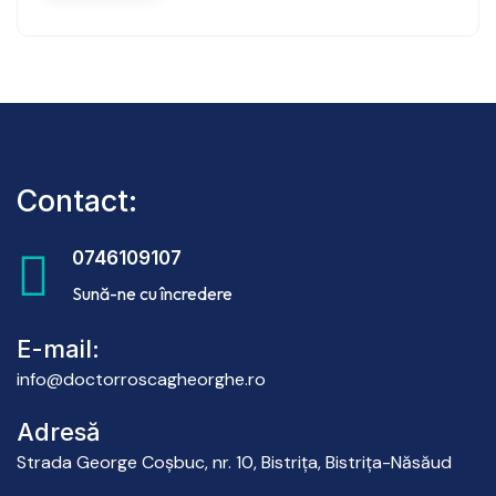
Contact:
0746109107
Sună-ne cu încredere
E-mail:
info@doctorroscagheorghe.ro
Adresă
Strada George Coşbuc, nr. 10, Bistriţa, Bistriţa-Năsăud