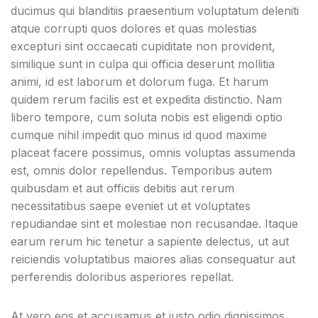
ducimus qui blanditiis praesentium voluptatum deleniti
atque corrupti quos dolores et quas molestias
excepturi sint occaecati cupiditate non provident,
similique sunt in culpa qui officia deserunt mollitia
animi, id est laborum et dolorum fuga. Et harum
quidem rerum facilis est et expedita distinctio. Nam
libero tempore, cum soluta nobis est eligendi optio
cumque nihil impedit quo minus id quod maxime
placeat facere possimus, omnis voluptas assumenda
est, omnis dolor repellendus. Temporibus autem
quibusdam et aut officiis debitis aut rerum
necessitatibus saepe eveniet ut et voluptates
repudiandae sint et molestiae non recusandae. Itaque
earum rerum hic tenetur a sapiente delectus, ut aut
reiciendis voluptatibus maiores alias consequatur aut
perferendis doloribus asperiores repellat.
At vero eos et accusamus et iusto odio dignissimos