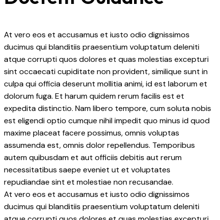
At vero eos et accusamus et iusto odio dignissimos
ducimus qui blanditiis praesentium voluptatum deleniti
atque corrupti quos dolores et quas molestias excepturi
sint occaecati cupiditate non provident, similique sunt in
culpa qui officia deserunt mollitia animi, id est laborum et
dolorum fuga. Et harum quidem rerum facilis est et
expedita distinctio. Nam libero tempore, cum soluta nobis
est eligendi optio cumque nihil impedit quo minus id quod
maxime placeat facere possimus, omnis voluptas
assumenda est, omnis dolor repellendus. Temporibus
autem quibusdam et aut officiis debitis aut rerum
necessitatibus saepe eveniet ut et voluptates
repudiandae sint et molestiae non recusandae.
At vero eos et accusamus et iusto odio dignissimos
ducimus qui blanditiis praesentium voluptatum deleniti
atque corrupti quos dolores et quas molestias excepturi