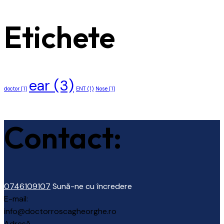
Etichete
ear
(3)
doctor
(1)
ENT
(1)
Nose
(1)
Contact:
0746109107
Sună-ne cu încredere
E-mail:
info@doctorroscagheorghe.ro
Adresă