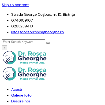
Skip to content
Strada George Coşbuc, nr. 10, Bistriţa
0746109107
0263239413
info@doctorroscagheorghe.ro
x
Acasă
Galerie foto
Despre noi